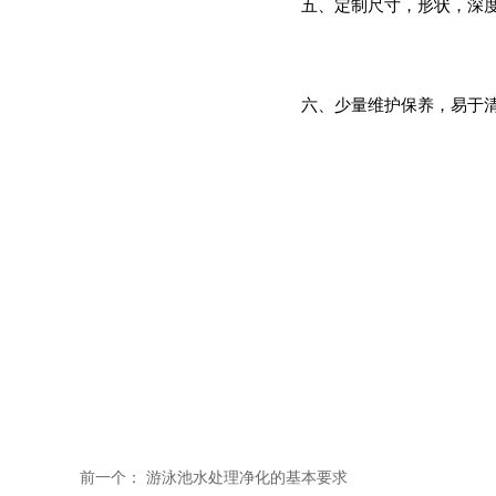
五、定制尺寸，形状，深
六、少量维护保养，易于
七、灵活度高，产品独特
为乐宝钢板泳池结构游泳池
板材质能提供更稳定的结
重复使用、精度高，并且
前一个：
游泳池水处理净化的基本要求