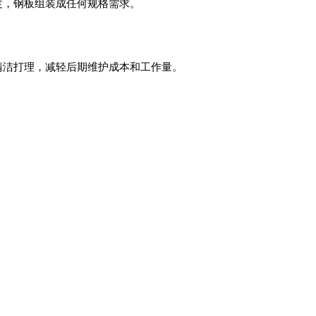
度，钢板组装成任何规格需求。
清洁打理，减轻后期维护成本和工作量。
，可以重复拆装，可轻松实现灵活移动或者暂时收拾。
材料可选择热浸镀锌钢、304不锈钢或316不锈钢材料，相比起传
构、更好的防水性能及更方便的维护等。钢板泳池结构游泳池模块化
形状可个性化定制。