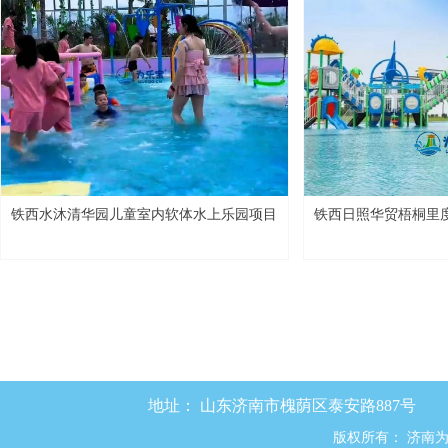
铁西水沐清华园儿童室内软体水上乐园项目
铁西日照华贸梧桐里度
园+游泳池项目
地址：
山东济南市槐荫区泰安路887号
版权所有：
济南